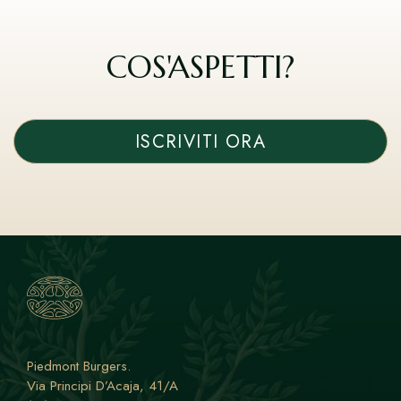
COS'ASPETTI?
ISCRIVITI ORA
Piedmont Burgers
.
Via Principi D’Acaja, 41/A